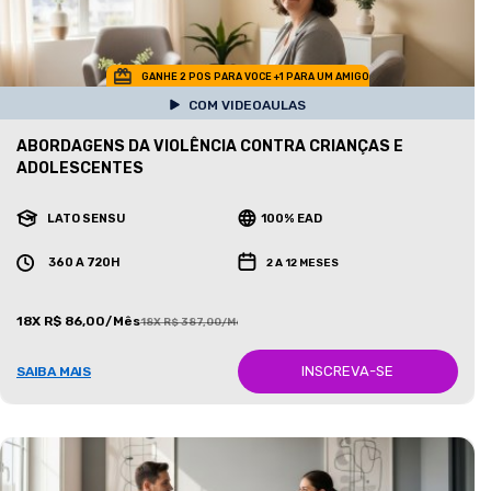
GANHE 2 POS PARA VOCE +1 PARA UM AMIGO
COM VIDEOAULAS
ABORDAGENS DA VIOLÊNCIA CONTRA CRIANÇAS E
ADOLESCENTES
LATO SENSU
100% EAD
360 A 720H
2 A 12 MESES
18X R$ 86,00/Mês
18X R$ 387,00/Mês
INSCREVA-SE
SAIBA MAIS