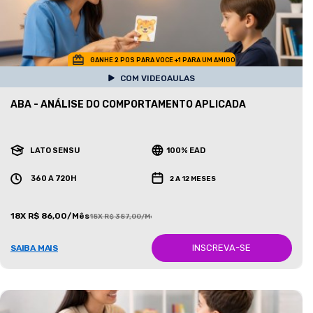
GANHE 2 POS PARA VOCE +1 PARA UM AMIGO
COM VIDEOAULAS
ABA - ANÁLISE DO COMPORTAMENTO APLICADA
LATO SENSU
100% EAD
360 A 720H
2 A 12 MESES
18X R$ 86,00/Mês
18X R$ 387,00/Mês
INSCREVA-SE
SAIBA MAIS