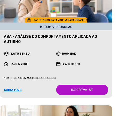
GANHE 2 POS PARA VOCE +1 PARA UM AMIGO
COM VIDEOAULAS
ABA - ANÁLISE DO COMPORTAMENTO APLICADA AO
AUTISMO
LATO SENSU
100% EAD
360 A 720H
2 A 12 MESES
18X R$ 86,00/Mês
18X R$ 387,00/Mês
INSCREVA-SE
SAIBA MAIS