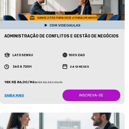
GANHE 2 POS PARA VOCE +1 PARA UM AMIGO
COM VIDEOAULAS
ADMINISTRAÇÃO DE CONFLITOS E GESTÃO DE NEGÓCIOS
LATO SENSU
100% EAD
360 A 720H
2 A 12 MESES
18X R$ 86,00/Mês
18X R$ 387,00/Mês
INSCREVA-SE
SAIBA MAIS