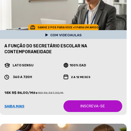
GANHE 2 POS PARA VOCE +1 PARA UM AMIGO
COM VIDEOAULAS
A FUNÇÃO DO SECRETÁRIO ESCOLAR NA
CONTEMPORANEIDADE
LATO SENSU
100% EAD
360 A 720H
2 A 12 MESES
18X R$ 86,00/Mês
18X R$ 387,00/Mês
INSCREVA-SE
SAIBA MAIS