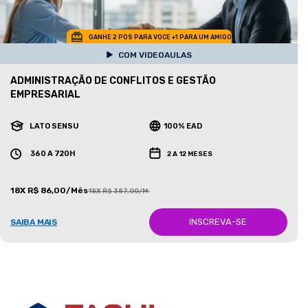
GANHE 2 POS PARA VOCE +1 PARA UM AMIGO
COM VIDEOAULAS
ADMINISTRAÇÃO DE CONFLITOS E GESTÃO
EMPRESARIAL
LATO SENSU
100% EAD
360 A 720H
2 A 12 MESES
18X R$ 86,00/Mês
18X R$ 387,00/Mês
INSCREVA-SE
SAIBA MAIS