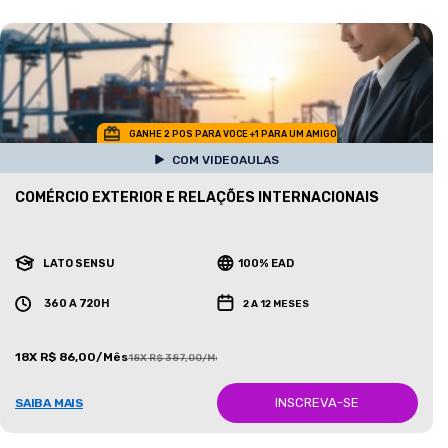
GANHE 2 POS PARA VOCE +1 PARA UM AMIGO
COM VIDEOAULAS
COMÉRCIO EXTERIOR E RELAÇÕES INTERNACIONAIS
LATO SENSU
100% EAD
360 A 720H
2 A 12 MESES
18X R$ 86,00/Mês
18X R$ 387,00/Mês
INSCREVA-SE
SAIBA MAIS