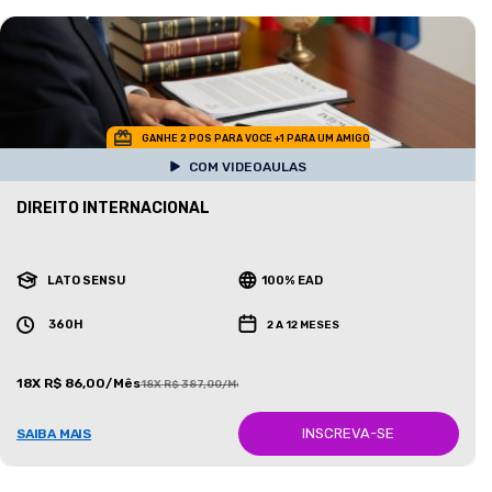
GANHE 2 POS PARA VOCE +1 PARA UM AMIGO
COM VIDEOAULAS
DIREITO INTERNACIONAL
LATO SENSU
100% EAD
360H
2 A 12 MESES
18X R$ 86,00/Mês
18X R$ 387,00/Mês
INSCREVA-SE
SAIBA MAIS