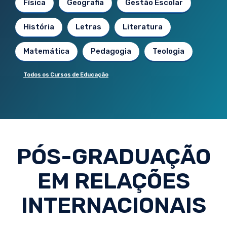
Física
Geografia
Gestão Escolar
História
Letras
Literatura
Matemática
Pedagogia
Teologia
Todos os Cursos de Educação
PÓS-GRADUAÇÃO
EM RELAÇÕES
INTERNACIONAIS