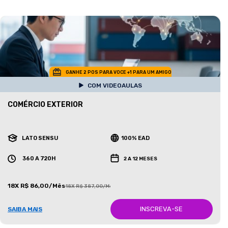
GANHE 2 POS PARA VOCE +1 PARA UM AMIGO
COM VIDEOAULAS
COMÉRCIO EXTERIOR
LATO SENSU
100% EAD
360 A 720H
2 A 12 MESES
18X R$ 86,00/Mês
18X R$ 387,00/Mês
INSCREVA-SE
SAIBA MAIS