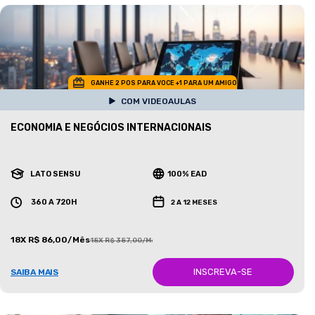
GANHE 2 POS PARA VOCE +1 PARA UM AMIGO
COM VIDEOAULAS
ECONOMIA E NEGÓCIOS INTERNACIONAIS
LATO SENSU
100% EAD
360 A 720H
2 A 12 MESES
18X R$ 86,00/Mês
18X R$ 387,00/Mês
INSCREVA-SE
SAIBA MAIS