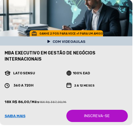
GANHE 2 POS PARA VOCE +1 PARA UM AMIGO
COM VIDEOAULAS
MBA EXECUTIVO EM GESTÃO DE NEGÓCIOS
INTERNACIONAIS
LATO SENSU
100% EAD
360 A 720H
2 A 12 MESES
18X R$ 86,00/Mês
18X R$ 387,00/Mês
INSCREVA-SE
SAIBA MAIS