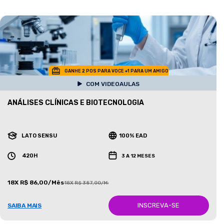
GANHE 2 POS PARA VOCE +1 PARA UM AMIGO
COM VIDEOAULAS
ANÁLISES CLÍNICAS E BIOTECNOLOGIA
LATO SENSU
100% EAD
420H
3 A 12 MESES
18X R$ 86,00/Mês
18X R$ 387,00/Mês
INSCREVA-SE
SAIBA MAIS