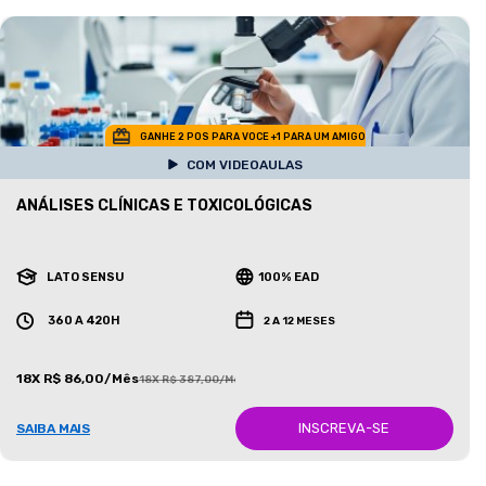
GANHE 2 POS PARA VOCE +1 PARA UM AMIGO
COM VIDEOAULAS
ANÁLISES CLÍNICAS E TOXICOLÓGICAS
LATO SENSU
100% EAD
360 A 420H
2 A 12 MESES
18X R$ 86,00/Mês
18X R$ 387,00/Mês
INSCREVA-SE
SAIBA MAIS