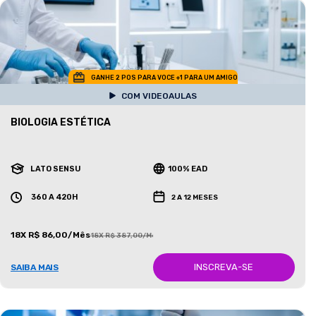
GANHE 2 POS PARA VOCE +1 PARA UM AMIGO
COM VIDEOAULAS
BIOLOGIA ESTÉTICA
LATO SENSU
100% EAD
360 A 420H
2 A 12 MESES
18X R$ 86,00/Mês
18X R$ 387,00/Mês
INSCREVA-SE
SAIBA MAIS