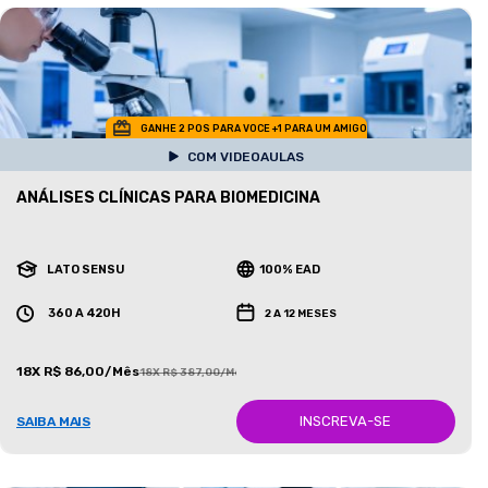
GANHE 2 POS PARA VOCE +1 PARA UM AMIGO
COM VIDEOAULAS
ANÁLISES CLÍNICAS PARA BIOMEDICINA
LATO SENSU
100% EAD
360 A 420H
2 A 12 MESES
18X R$ 86,00/Mês
18X R$ 387,00/Mês
INSCREVA-SE
SAIBA MAIS