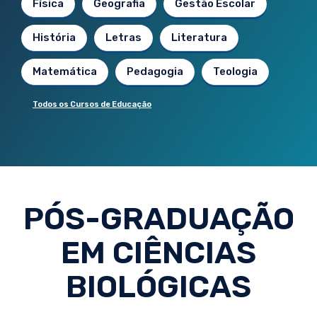
Física
Geografia
Gestão Escolar
História
Letras
Literatura
Matemática
Pedagogia
Teologia
Todos os Cursos de Educação
PÓS-GRADUAÇÃO
EM CIÊNCIAS
BIOLÓGICAS