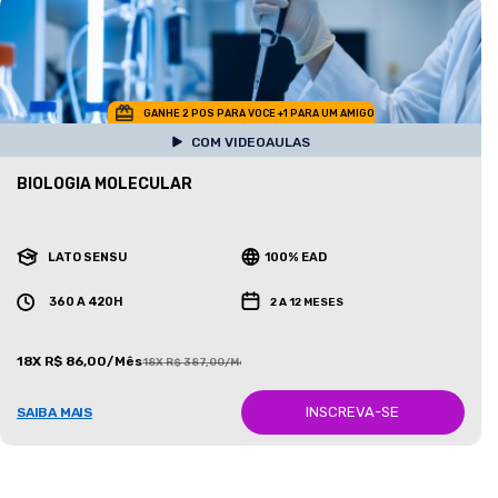
GANHE 2 POS PARA VOCE +1 PARA UM AMIGO
COM VIDEOAULAS
BIOLOGIA MOLECULAR
LATO SENSU
100% EAD
360 A 420H
2 A 12 MESES
18X R$ 86,00/Mês
18X R$ 387,00/Mês
INSCREVA-SE
SAIBA MAIS