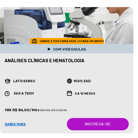
GANHE 2 POS PARA VOCE +1 PARA UM AMIGO
COM VIDEOAULAS
ANÁLISES CLÍNICAS E HEMATOLOGIA
LATO SENSU
100% EAD
360 A 720H
2 A 12 MESES
18X R$ 86,00/Mês
18X R$ 387,00/Mês
INSCREVA-SE
SAIBA MAIS