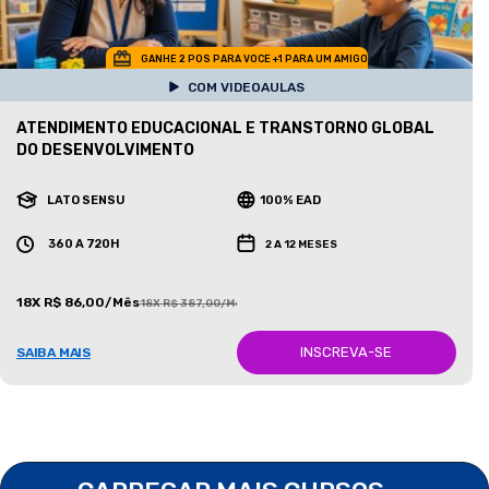
GANHE 2 POS PARA VOCE +1 PARA UM AMIGO
COM VIDEOAULAS
ATENDIMENTO EDUCACIONAL E TRANSTORNO GLOBAL
DO DESENVOLVIMENTO
LATO SENSU
100% EAD
360 A 720H
2 A 12 MESES
18X R$ 86,00/Mês
18X R$ 387,00/Mês
INSCREVA-SE
SAIBA MAIS