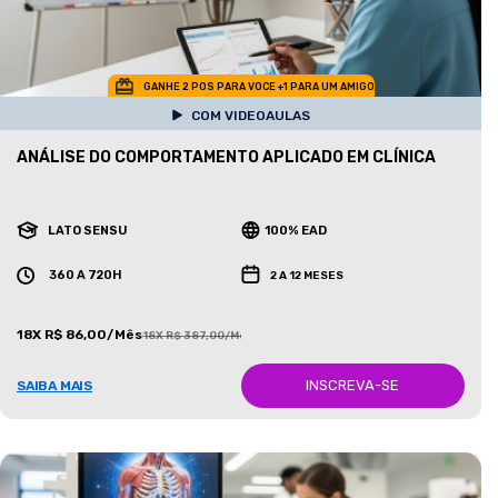
GANHE 2 POS PARA VOCE +1 PARA UM AMIGO
COM VIDEOAULAS
ANÁLISE DO COMPORTAMENTO APLICADO EM CLÍNICA
LATO SENSU
100% EAD
360 A 720H
2 A 12 MESES
18X R$ 86,00/Mês
18X R$ 387,00/Mês
INSCREVA-SE
SAIBA MAIS