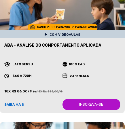
GANHE 2 POS PARA VOCE +1 PARA UM AMIGO
COM VIDEOAULAS
ABA - ANÁLISE DO COMPORTAMENTO APLICADA
LATO SENSU
100% EAD
360 A 720H
2 A 12 MESES
18X R$ 86,00/Mês
18X R$ 387,00/Mês
INSCREVA-SE
SAIBA MAIS