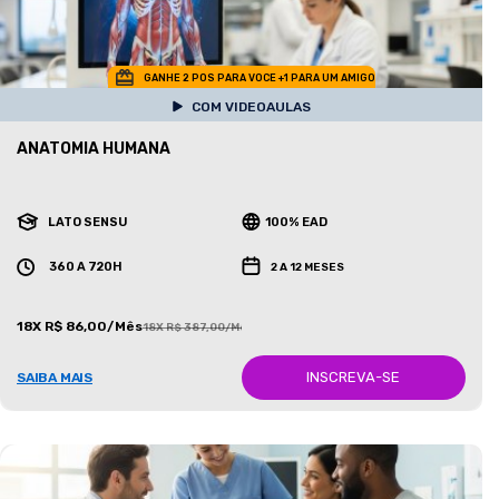
GANHE 2 POS PARA VOCE +1 PARA UM AMIGO
COM VIDEOAULAS
ANATOMIA HUMANA
LATO SENSU
100% EAD
360 A 720H
2 A 12 MESES
18X R$ 86,00/Mês
18X R$ 387,00/Mês
INSCREVA-SE
SAIBA MAIS