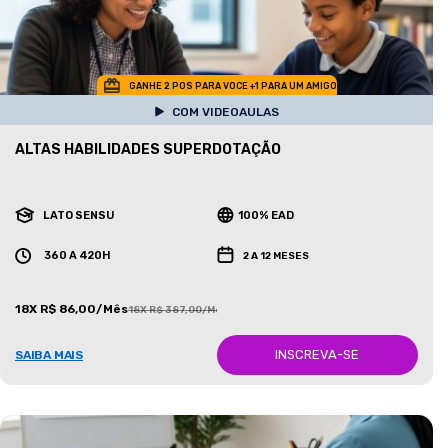
GANHE 2 POS PARA VOCE +1 PARA UM AMIGO
COM VIDEOAULAS
ALTAS HABILIDADES SUPERDOTAÇÃO
LATO SENSU
100% EAD
360 A 420H
2 A 12 MESES
18X R$ 86,00/Mês
18X R$ 387,00/Mês
INSCREVA-SE
SAIBA MAIS