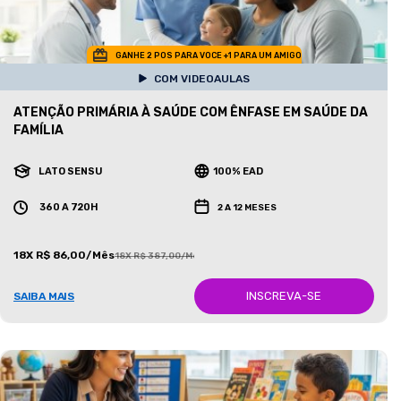
GANHE 2 POS PARA VOCE +1 PARA UM AMIGO
COM VIDEOAULAS
ATENÇÃO PRIMÁRIA À SAÚDE COM ÊNFASE EM SAÚDE DA
FAMÍLIA
LATO SENSU
100% EAD
360 A 720H
2 A 12 MESES
18X R$ 86,00/Mês
18X R$ 387,00/Mês
INSCREVA-SE
SAIBA MAIS