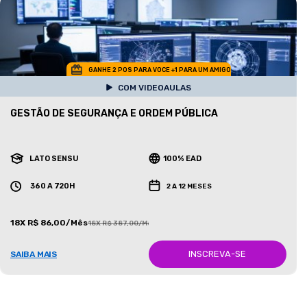
GANHE 2 POS PARA VOCE +1 PARA UM AMIGO
COM VIDEOAULAS
GESTÃO DE SEGURANÇA E ORDEM PÚBLICA
LATO SENSU
100% EAD
360 A 720H
2 A 12 MESES
18X R$ 86,00/Mês
18X R$ 387,00/Mês
INSCREVA-SE
SAIBA MAIS