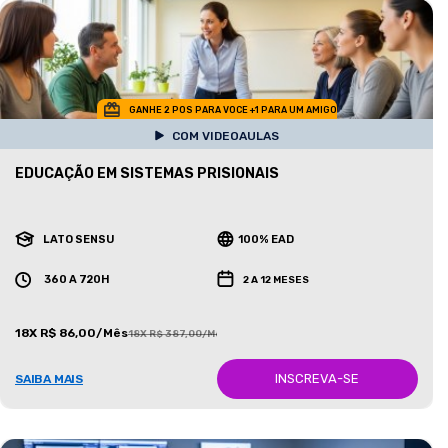
GANHE 2 POS PARA VOCE +1 PARA UM AMIGO
COM VIDEOAULAS
EDUCAÇÃO EM SISTEMAS PRISIONAIS
LATO SENSU
100% EAD
360 A 720H
2 A 12 MESES
18X R$ 86,00/Mês
18X R$ 387,00/Mês
INSCREVA-SE
SAIBA MAIS