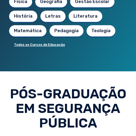
Física
Geografia
Gestão Escolar
História
Letras
Literatura
Matemática
Pedagogia
Teologia
Todos os Cursos de Educação
PÓS-GRADUAÇÃO
EM SEGURANÇA
PÚBLICA