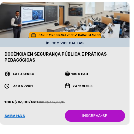
GANHE 2 POS PARA VOCE +1 PARA UM AMIGO
COM VIDEOAULAS
DOCÊNCIA EM SEGURANÇA PÚBLICA E PRÁTICAS
PEDAGÓGICAS
LATO SENSU
100% EAD
360 A 720H
2 A 12 MESES
18X R$ 86,00/Mês
18X R$ 387,00/Mês
INSCREVA-SE
SAIBA MAIS