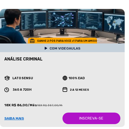
GANHE 2 POS PARA VOCE +1 PARA UM AMIGO
COM VIDEOAULAS
ANÁLISE CRIMINAL
LATO SENSU
100% EAD
360 A 720H
2 A 12 MESES
18X R$ 86,00/Mês
18X R$ 387,00/Mês
INSCREVA-SE
SAIBA MAIS