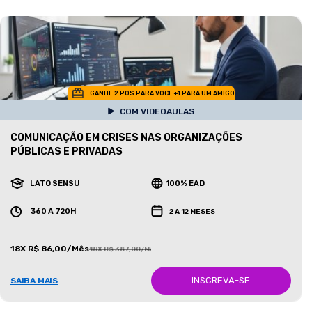
GANHE 2 POS PARA VOCE +1 PARA UM AMIGO
COM VIDEOAULAS
COMUNICAÇÃO EM CRISES NAS ORGANIZAÇÕES
PÚBLICAS E PRIVADAS
LATO SENSU
100% EAD
360 A 720H
2 A 12 MESES
18X R$ 86,00/Mês
18X R$ 387,00/Mês
INSCREVA-SE
SAIBA MAIS