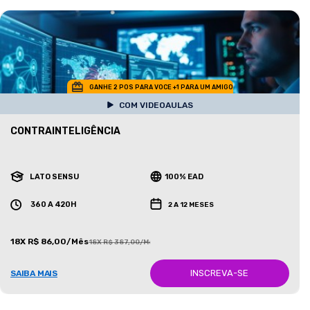
GANHE 2 POS PARA VOCE +1 PARA UM AMIGO
COM VIDEOAULAS
CONTRAINTELIGÊNCIA
LATO SENSU
100% EAD
360 A 420H
2 A 12 MESES
18X R$ 86,00/Mês
18X R$ 387,00/Mês
INSCREVA-SE
SAIBA MAIS