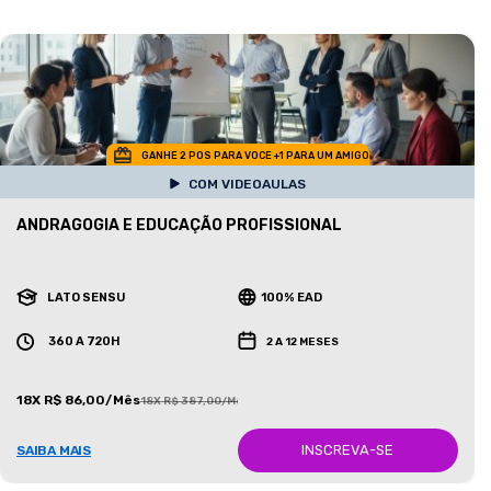
GANHE 2 POS PARA VOCE +1 PARA UM AMIGO
COM VIDEOAULAS
ANDRAGOGIA E EDUCAÇÃO PROFISSIONAL
LATO SENSU
100% EAD
360 A 720H
2 A 12 MESES
18X R$ 86,00/Mês
18X R$ 387,00/Mês
INSCREVA-SE
SAIBA MAIS