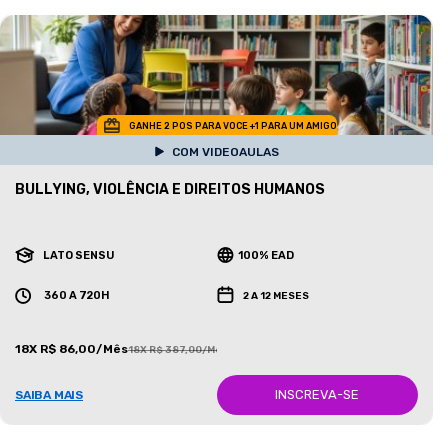
GANHE 2 POS PARA VOCE +1 PARA UM AMIGO
COM VIDEOAULAS
BULLYING, VIOLÊNCIA E DIREITOS HUMANOS
LATO SENSU
100% EAD
360 A 720H
2 A 12 MESES
18X R$ 86,00/Mês
18X R$ 387,00/Mês
INSCREVA-SE
SAIBA MAIS