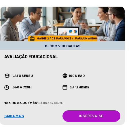
GANHE 2 POS PARA VOCE +1 PARA UM AMIGO
COM VIDEOAULAS
AVALIAÇÃO EDUCACIONAL
LATO SENSU
100% EAD
360 A 720H
2 A 12 MESES
18X R$ 86,00/Mês
18X R$ 387,00/Mês
INSCREVA-SE
SAIBA MAIS