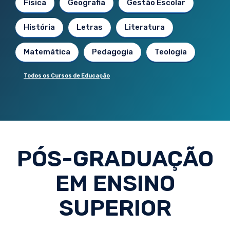
Física
Geografia
Gestão Escolar
História
Letras
Literatura
Matemática
Pedagogia
Teologia
Todos os Cursos de Educação
PÓS-GRADUAÇÃO
EM ENSINO
SUPERIOR