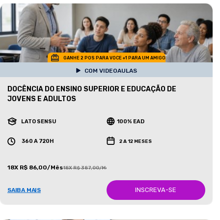
GANHE 2 POS PARA VOCE +1 PARA UM AMIGO
COM VIDEOAULAS
DOCÊNCIA DO ENSINO SUPERIOR E EDUCAÇÃO DE
JOVENS E ADULTOS
LATO SENSU
100% EAD
360 A 720H
2 A 12 MESES
18X R$ 86,00/Mês
18X R$ 387,00/Mês
INSCREVA-SE
SAIBA MAIS