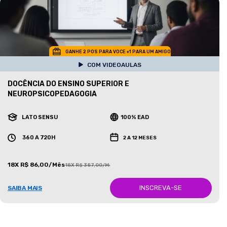
GANHE 2 POS PARA VOCE +1 PARA UM AMIGO
COM VIDEOAULAS
DOCÊNCIA DO ENSINO SUPERIOR E
NEUROPSICOPEDAGOGIA
LATO SENSU
100% EAD
360 A 720H
2 A 12 MESES
18X R$ 86,00/Mês
18X R$ 387,00/Mês
INSCREVA-SE
SAIBA MAIS