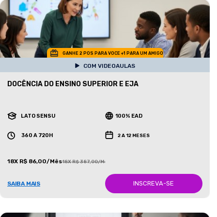
GANHE 2 POS PARA VOCE +1 PARA UM AMIGO
COM VIDEOAULAS
DOCÊNCIA DO ENSINO SUPERIOR E EJA
LATO SENSU
100% EAD
360 A 720H
2 A 12 MESES
18X R$ 86,00/Mês
18X R$ 387,00/Mês
INSCREVA-SE
SAIBA MAIS