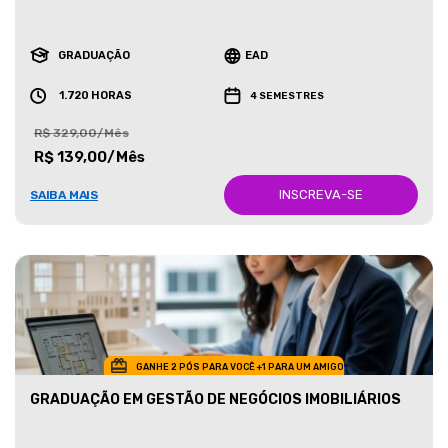
GRADUAÇÃO
EAD
1.720 HORAS
4 SEMESTRES
R$ 329,00/Mês
R$ 139,00/Mês
INSCREVA-SE
SAIBA MAIS
GANHE 2 PÓS PARA VOCÊ +1 PARA UM AMIGO
GRADUAÇÃO EM GESTÃO DE NEGÓCIOS IMOBILIÁRIOS