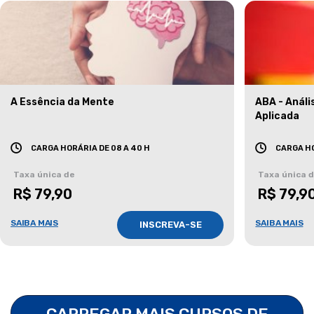
A Essência da Mente
ABA - Anál
Aplicada
CARGA HORÁRIA DE 08 A 40 H
CARGA HO
Taxa única de
Taxa única 
R$ 79,90
R$ 79,9
SAIBA MAIS
SAIBA MAIS
INSCREVA-SE
CARREGAR MAIS CURSOS DE