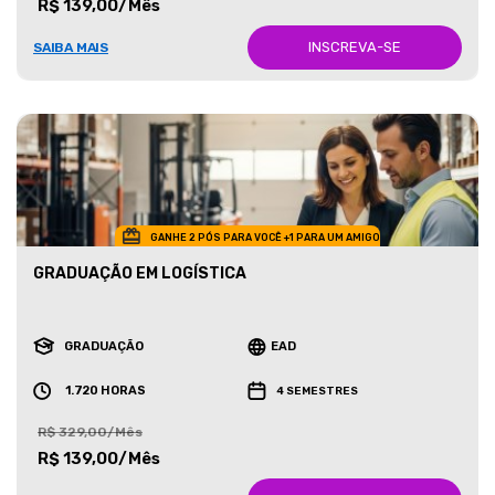
R$ 139,00/Mês
INSCREVA-SE
SAIBA MAIS
GANHE 2 PÓS PARA VOCÊ +1 PARA UM AMIGO
GRADUAÇÃO EM LOGÍSTICA
GRADUAÇÃO
EAD
1.720 HORAS
4 SEMESTRES
R$ 329,00/Mês
R$ 139,00/Mês