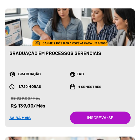
GANHE 2 PÓS PARA VOCÊ +1 PARA UM AMIGO
GRADUAÇÃO EM PROCESSOS GERENCIAIS
GRADUAÇÃO
EAD
1.720 HORAS
4 SEMESTRES
R$ 329,00/Mês
R$ 139,00/Mês
INSCREVA-SE
SAIBA MAIS