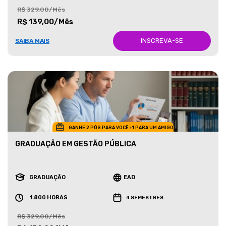
R$ 329,00/Mês
R$ 139,00/Mês
INSCREVA-SE
SAIBA MAIS
GANHE 2 PÓS PARA VOCÊ +1 PARA UM AMIGO
GRADUAÇÃO EM GESTÃO PÚBLICA
GRADUAÇÃO
EAD
1.800 HORAS
4 SEMESTRES
R$ 329,00/Mês