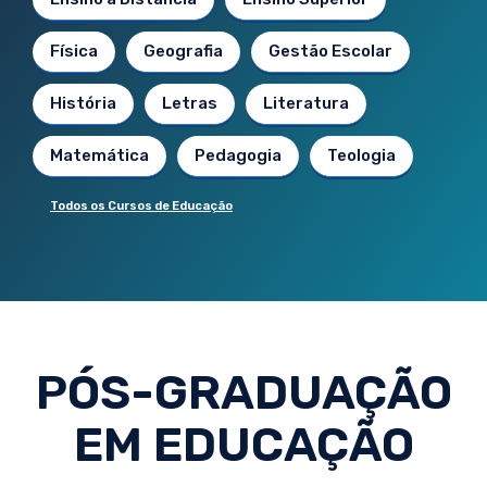
Física
Geografia
Gestão Escolar
História
Letras
Literatura
Matemática
Pedagogia
Teologia
Todos os Cursos de Educação
PÓS-GRADUAÇÃO
EM EDUCAÇÃO