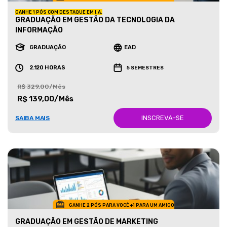
GANHE 1 PÓS COM DESTAQUE EM I.A.
GRADUAÇÃO EM GESTÃO DA TECNOLOGIA DA
INFORMAÇÃO
GRADUAÇÃO
EAD
2.120 HORAS
5 SEMESTRES
R$ 329,00/Mês
R$ 139,00/Mês
INSCREVA-SE
SAIBA MAIS
GANHE 2 PÓS PARA VOCÊ +1 PARA UM AMIGO
GRADUAÇÃO EM GESTÃO DE MARKETING