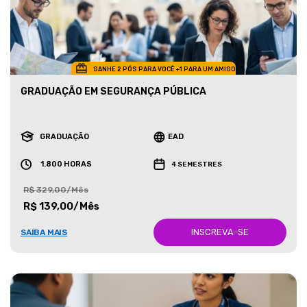
GANHE 2 PÓS PARA VOCÊ +1 PARA UM AMIGO
GRADUAÇÃO EM SEGURANÇA PÚBLICA
GRADUAÇÃO
EAD
1.800 HORAS
4 SEMESTRES
R$ 329,00/Mês
R$ 139,00/Mês
INSCREVA-SE
SAIBA MAIS