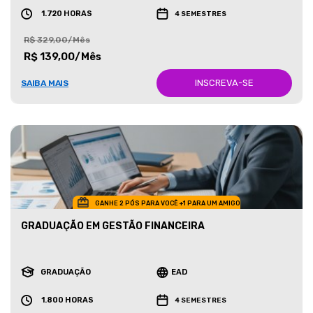
1.720 HORAS
4 SEMESTRES
R$ 329,00/Mês
R$ 139,00/Mês
INSCREVA-SE
SAIBA MAIS
GANHE 2 PÓS PARA VOCÊ +1 PARA UM AMIGO
GRADUAÇÃO EM GESTÃO FINANCEIRA
GRADUAÇÃO
EAD
1.800 HORAS
4 SEMESTRES