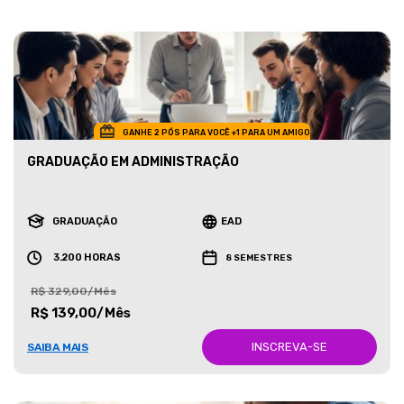
GANHE 2 PÓS PARA VOCÊ +1 PARA UM AMIGO
GRADUAÇÃO EM ADMINISTRAÇÃO
GRADUAÇÃO
EAD
3.200 HORAS
8 SEMESTRES
R$ 329,00/Mês
R$ 139,00/Mês
INSCREVA-SE
SAIBA MAIS