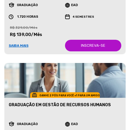
GRADUAÇÃO
EAD
1.720 HORAS
4 SEMESTRES
R$ 329,00/Mês
R$ 139,00/Mês
INSCREVA-SE
SAIBA MAIS
GANHE 2 PÓS PARA VOCÊ +1 PARA UM AMIGO
GRADUAÇÃO EM GESTÃO DE RECURSOS HUMANOS
GRADUAÇÃO
EAD