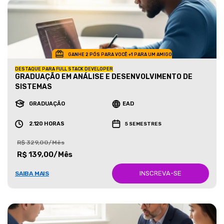
GANHE 2 PÓS PARA VOCÊ +1 PARA UM AMIGO
DESTAQUE PARA FULL STACK DEVELOPER
GRADUAÇÃO EM ANÁLISE E DESENVOLVIMENTO DE
SISTEMAS
GRADUAÇÃO
EAD
2.120 HORAS
5 SEMESTRES
R$ 329,00/Mês
R$ 139,00/Mês
INSCREVA-SE
SAIBA MAIS