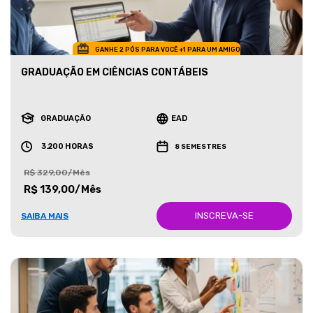
GANHE 2 PÓS PARA VOCÊ +1 PARA UM AMIGO
GRADUAÇÃO EM CIÊNCIAS CONTÁBEIS
GRADUAÇÃO
EAD
3.200 HORAS
8 SEMESTRES
R$ 329,00/Mês
R$ 139,00/Mês
INSCREVA-SE
SAIBA MAIS