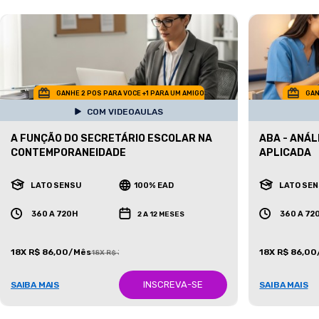
GANHE 2 POS PARA VOCE +1 PARA UM AMIGO
GAN
COM VIDEOAULAS
A FUNÇÃO DO SECRETÁRIO ESCOLAR NA
ABA - ANÁ
CONTEMPORANEIDADE
APLICADA
LATO SENSU
100% EAD
LATO SE
360 A 720H
360 A 72
2 A 12 MESES
18X R$ 86,00/Mês
18X R$ 86,0
18X R$ 387,00/Mês
INSCREVA-SE
SAIBA MAIS
SAIBA MAIS